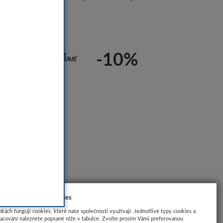
trace zde
-10%
 stránka používá cookies
nkách fungují cookies, které naše společnosti využívají. Jednotlivé typy cookies a
racování naleznete popsané níže v tabulce. Zvolte prosím Vámi preferovanou