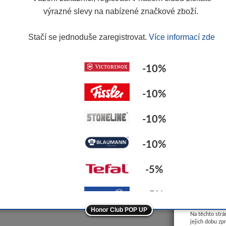
ticky přepočítají všechny ceny. Slevy se nevztahují na akční zboží.
Regis
výrazné slevy na nabízené značkové zboží.
Stačí se jednoduše zaregistrovat.
Více informací zde
-10%
-10%
-10%
-10%
-5%
-5%
Tato webová
Honor Club POP UP
ostatní značky
Na těchto strá
-10%
jejich dobu zp