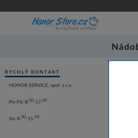
Nádobí
V této kategor
RYCHLÝ KONTAKT
HONOR SERVICE, spol. s r.o.
HONO
00
00
Po-Pá: 8.
-17.
30
00
So: 8.
-11.
Věrnostní p
Vytvořením zá