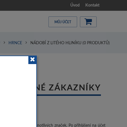
Úvod
Kontakt
MŮJ ÚČET
Ů
HRNCE
NÁDOBÍ Z LITÉHO HLINÍKU
(0 PRODUKTŮ)
ISTROVANÉ ZÁKAZNÍKY
dující slevy podle jednotlivých značek. Po přihlášení na účet