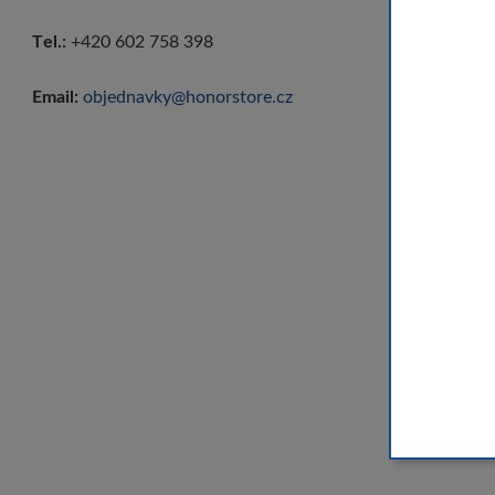
se Vám automa
Tel.:
+420 602 758 398
Email:
objednavky@honorstore.cz