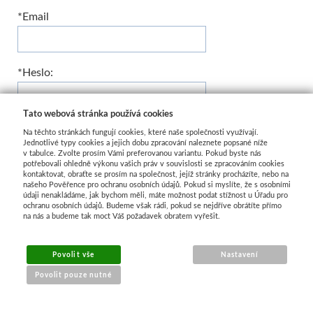
*Email
*Heslo:
Tato webová stránka používá cookies
*Znovu heslo:
Na těchto stránkách fungují cookies, které naše společnosti využívají.
Jednotlivé typy cookies a jejich dobu zpracování naleznete popsané níže
v tabulce. Zvolte prosím Vámi preferovanou variantu. Pokud byste nás
potřebovali ohledně výkonu vašich práv v souvislosti se zpracováním cookies
kontaktovat, obraťte se prosím na společnost, jejíž stránky procházíte, nebo na
našeho Pověřence pro ochranu osobních údajů. Pokud si myslíte, že s osobními
údaji nenakládáme, jak bychom měli, máte možnost podat stížnost u Úřadu pro
REGISTROVAT
ochranu osobních údajů. Budeme však rádi, pokud se nejdříve obrátíte přímo
na nás a budeme tak moct Váš požadavek obratem vyřešit.
Povolit vše
Nastavení
Povolit pouze nutné