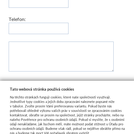
Telefon:
Tato webová stránka používá cookies
Na těchto stránkách fungují cookies, které naše společnosti využívají.
Jednotlivé typy cookies a jejich dobu zpracování naleznete popsané níže
v tabulce. Zvolte prosím Vámi preferovanou variantu. Pokud byste nás
potřebovali ohledně výkonu vašich práv v souvislosti se zpracováním cookies
kontaktovat, obraťte se prosím na společnost, jejíž stránky procházíte, nebo na
našeho Pověřence pro ochranu osobních údajů. Pokud si myslíte, že s osobními
údaji nenakládáme, jak bychom měli, máte možnost podat stížnost u Úřadu pro
ochranu osobních údajů. Budeme však rádi, pokud se nejdříve obrátíte přímo na
nás a budeme tak moct Váš požadavek obratem vyřešit.