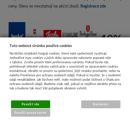
ceny. Slevy se nevztahují na akční zboží.
Registrace zde
-10%
Tato webová stránka používá cookies
Na těchto stránkách fungují cookies, které naše společnosti využívají.
Jednotlivé typy cookies a jejich dobu zpracování naleznete popsané níže
v tabulce. Zvolte prosím Vámi preferovanou variantu. Pokud byste nás
potřebovali ohledně výkonu vašich práv v souvislosti se zpracováním cookies
kontaktovat, obraťte se prosím na společnost, jejíž stránky procházíte, nebo na
našeho Pověřence pro ochranu osobních údajů. Pokud si myslíte, že s osobními
údaji nenakládáme, jak bychom měli, máte možnost podat stížnost u Úřadu pro
ochranu osobních údajů. Budeme však rádi, pokud se nejdříve obrátíte přímo na
nás a budeme tak moct Váš požadavek obratem vyřešit.
Povolit vše
Nastavení
Povolit pouze nutné
www.Honor Store.cz - e-shop nádobí a kuchyňské potřeby
Cookies
|
Sunlight systems
-
tvorba e-shopů