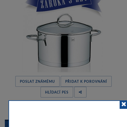
POSLAT ZNÁMÉMU
PŘIDAT K POROVNÁNÍ
HLÍDACÍ PES
 