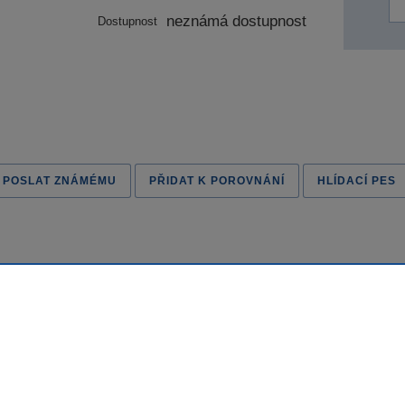
neznámá dostupnost
Dostupnost
POSLAT ZNÁMÉMU
PŘIDAT K POROVNÁNÍ
HLÍDACÍ PES