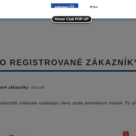
-5%
Honor Club POP UP
ostatní značky
-10%
RO REGISTROVANÉ ZÁKAZNÍK
vané zákazníky
více zde
okamžitě získáváte následující slevy podle jednotlivých značek. Po p