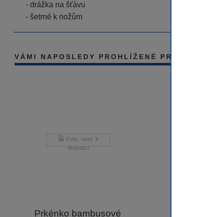
- drážka na šťávu
- šetrné k nožům
VÁMI NAPOSLEDY PROHLÍŽENÉ PRODUKTY
Prkénko bambusové