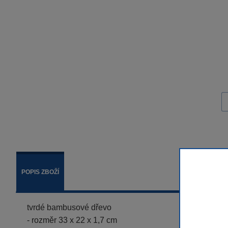
POPIS ZBOŽÍ
tvrdé bambusové dřevo
- rozměr 33 x 22 x 1,7 cm