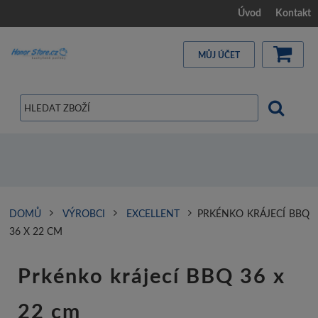
Úvod
Kontakt
MŮJ ÚČET
DOMŮ
VÝROBCI
EXCELLENT
PRKÉNKO KRÁJECÍ BBQ
36 X 22 CM
Prkénko krájecí BBQ 36 x
22 cm