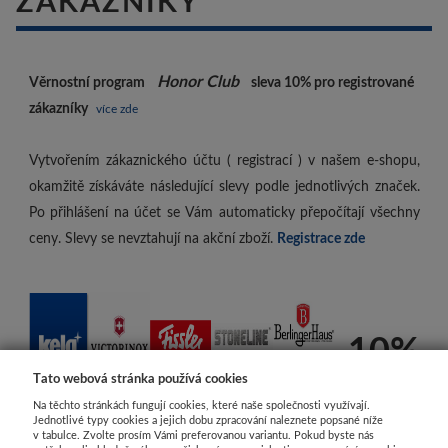
ZÁKAZNÍKY
Honor Club
Věrnostní program
sleva 10%
pro registrované
zákazníky
více zde
Vytvořením zákaznického účtu ( registrací ) v našem e-shopu,
okamžitě získáváte následující slevy podle jednotlivých značek.
Po přihlášení na účet se Vám automaticky přepočítají všechny
ceny. Slevy se nevztahují na akční zboží.
Registrace zde
-10%
Tato webová stránka používá cookies
Na těchto stránkách fungují cookies, které naše společnosti využívají.
Jednotlivé typy cookies a jejich dobu zpracování naleznete popsané níže
v tabulce. Zvolte prosím Vámi preferovanou variantu. Pokud byste nás