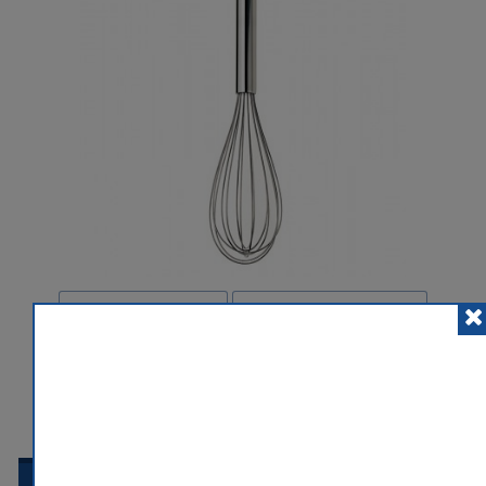
POSLAT ZNÁMÉMU
PŘIDAT K POROVNÁNÍ
HLÍDACÍ PES
 