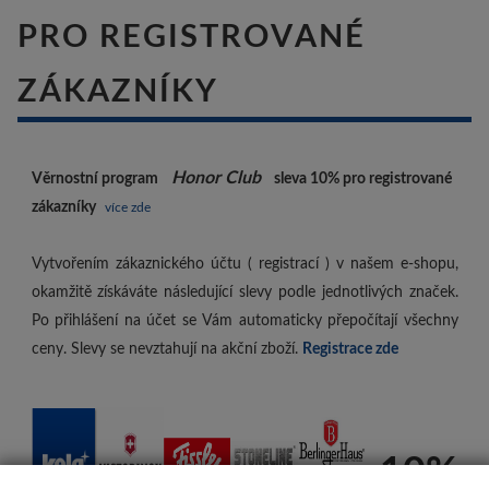
PRO REGISTROVANÉ
ZÁKAZNÍKY
Honor Club
Věrnostní program
sleva 10%
pro registrované
zákazníky
více zde
Vytvořením zákaznického účtu ( registrací ) v našem e-shopu,
okamžitě získáváte následující slevy podle jednotlivých značek.
Po přihlášení na účet se Vám automaticky přepočítají všechny
ceny. Slevy se nevztahují na akční zboží.
Registrace zde
-10%