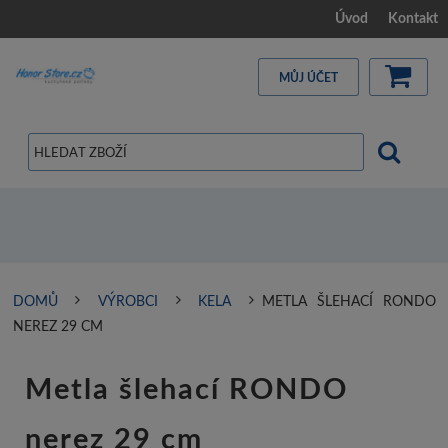
Úvod
Kontakt
MŮJ ÚČET
DOMŮ
VÝROBCI
KELA
METLA ŠLEHACÍ RONDO
NEREZ 29 CM
Metla šlehací RONDO
nerez 29 cm