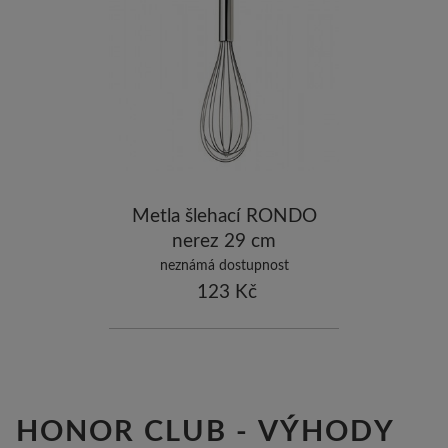
-5
ostatní značky
-10
Metla šlehací RONDO
nerez 29 cm
neznámá dostupnost
123 Kč
HONOR CLUB - VÝHODY