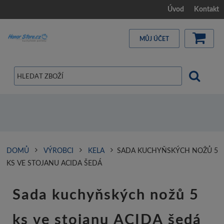
Úvod
Kontakt
MŮJ ÚČET
DOMŮ
VÝROBCI
KELA
SADA KUCHYŇSKÝCH NOŽŮ 5
KS VE STOJANU ACIDA ŠEDÁ
Sada kuchyňských nožů 5
ks ve stojanu ACIDA šedá