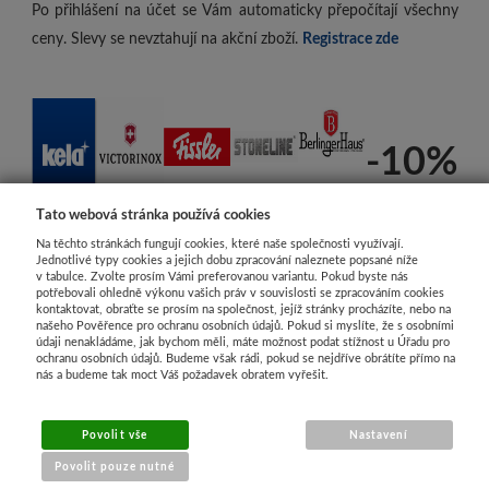
Po přihlášení na účet se Vám automaticky přepočítají všechny
ceny. Slevy se nevztahují na akční zboží.
Registrace zde
-10%
Tato webová stránka používá cookies
Na těchto stránkách fungují cookies, které naše společnosti využívají.
Jednotlivé typy cookies a jejich dobu zpracování naleznete popsané níže
v tabulce. Zvolte prosím Vámi preferovanou variantu. Pokud byste nás
potřebovali ohledně výkonu vašich práv v souvislosti se zpracováním cookies
kontaktovat, obraťte se prosím na společnost, jejíž stránky procházíte, nebo na
našeho Pověřence pro ochranu osobních údajů. Pokud si myslíte, že s osobními
údaji nenakládáme, jak bychom měli, máte možnost podat stížnost u Úřadu pro
ochranu osobních údajů. Budeme však rádi, pokud se nejdříve obrátíte přímo na
nás a budeme tak moct Váš požadavek obratem vyřešit.
Povolit vše
Nastavení
Povolit pouze nutné