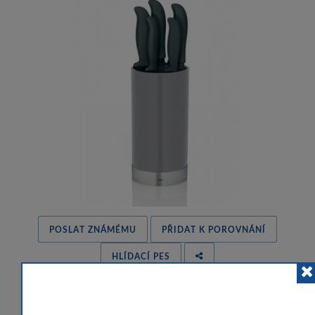
POSLAT ZNÁMÉMU
PŘIDAT K POROVNÁNÍ
HLÍDACÍ PES
 