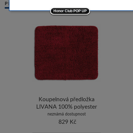
PRODUKTY
-5
Honor Club POP UP
-5
ostatní značky
-10
Koupelnová předložka
LIVANA 100% polyester
120x70cm červená
neznámá dostupnost
829 Kč