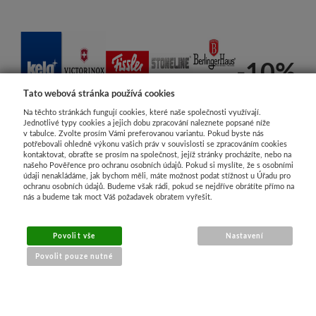
-10%
Tato webová stránka používá cookies
Na těchto stránkách fungují cookies, které naše společnosti využívají.
Jednotlivé typy cookies a jejich dobu zpracování naleznete popsané níže
v tabulce. Zvolte prosím Vámi preferovanou variantu. Pokud byste nás
potřebovali ohledně výkonu vašich práv v souvislosti se zpracováním cookies
kontaktovat, obraťte se prosím na společnost, jejíž stránky procházíte, nebo na
našeho Pověřence pro ochranu osobních údajů. Pokud si myslíte, že s osobními
údaji nenakládáme, jak bychom měli, máte možnost podat stížnost u Úřadu pro
ochranu osobních údajů. Budeme však rádi, pokud se nejdříve obrátíte přímo na
nás a budeme tak moct Váš požadavek obratem vyřešit.
Povolit vše
Nastavení
Povolit pouze nutné
www.Honor Store.cz - e-shop nádobí a kuchyňské potřeby
Cookies
|
Sunlight systems
-
tvorba e-shopů