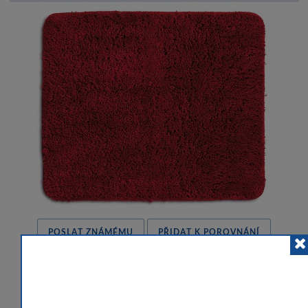
POSLAT ZNÁMÉMU
PŘIDAT K POROVNÁNÍ
HLÍDACÍ PES
 