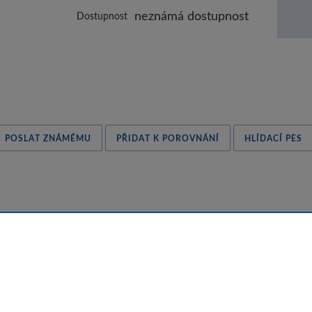
neznámá dostupnost
Dostupnost
POSLAT ZNÁMÉMU
PŘIDAT K POROVNÁNÍ
HLÍDACÍ PES