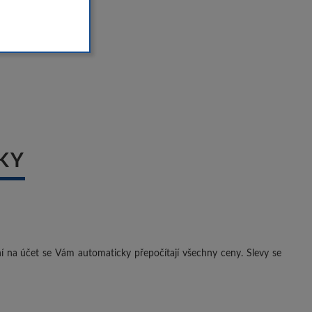
KY
ení na účet se Vám automaticky přepočítají všechny ceny. Slevy se