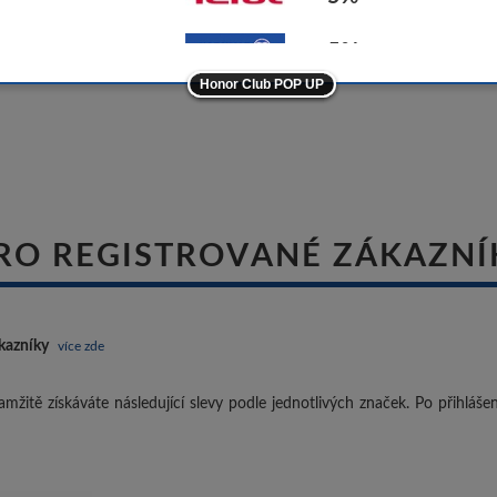
-5%
Honor Club POP UP
ostatní značky
-10%
RO REGISTROVANÉ ZÁKAZNÍ
kazníky
více zde
mžitě získáváte následující slevy podle jednotlivých značek. Po přihláš