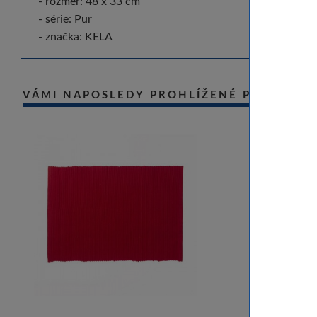
- rozměr: 48 x 33 cm
- série: Pur
- značka: KELA
VÁMI NAPOSLEDY PROHLÍŽENÉ PRODUKT