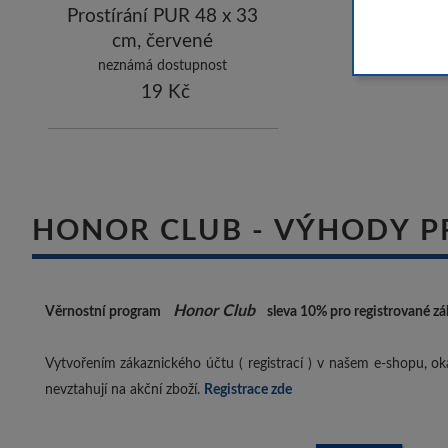
Prostírání PUR 48 x 33
cm, červené
neznámá dostupnost
19 Kč
HONOR CLUB - VÝHODY P
Honor Club
Věrnostní program
sleva 10%
pro registrované zá
Vytvořením zákaznického účtu ( registrací ) v našem e-shopu, oka
nevztahují na akční zboží.
Registrace zde