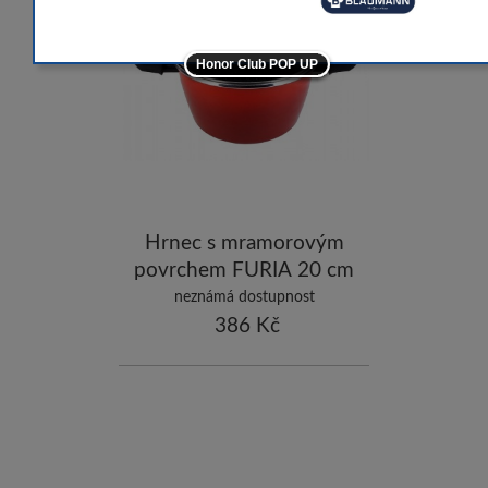
-10
-5
Honor Club POP UP
-5
ostatní značky
-10
Hrnec s mramorovým
povrchem FURIA 20 cm
neznámá dostupnost
386 Kč