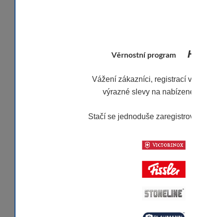
Honor 
Věrnostní program
Vážení zákazníci, registrací v našem
výrazné slevy na nabízené značk
Kastrol s mramorovým
Stačí se jednoduše zaregistrovat.
Víc
povrchem FURIA 20 cm
neznámá dostupnost
-10
370 Kč
-10
-10