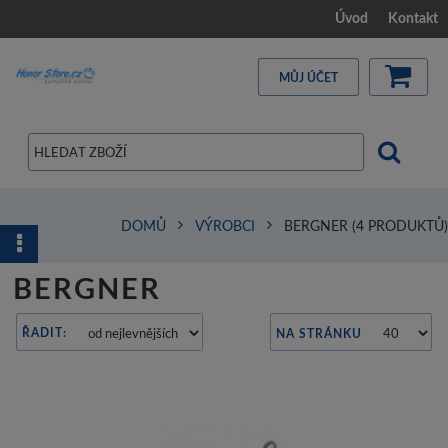
Úvod
Kontakt
MŮJ ÚČET
DOMŮ
VÝROBCI
BERGNER
(4 PRODUKTŮ)
BERGNER
ŘADIT:
NA STRÁNKU