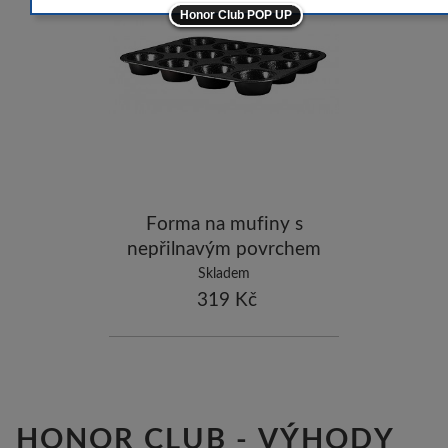
-5
Honor Club POP UP
-5
ostatní značky
-10
Forma na mufiny s
nepřilnavým povrchem
12 ks Black Rose
Skladem
Collection
319 Kč
HONOR CLUB - VÝHODY