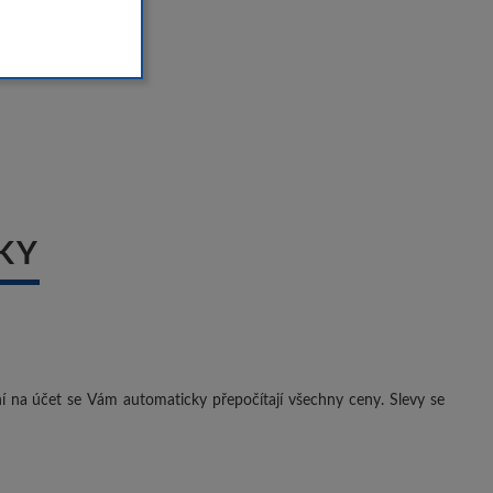
KY
ení na účet se Vám automaticky přepočítají všechny ceny. Slevy se