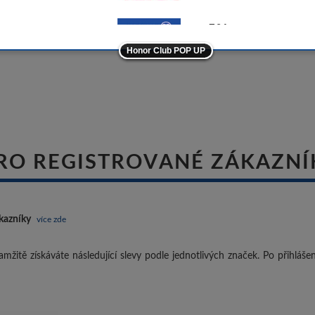
-5%
Honor Club POP UP
ostatní značky
-10%
RO REGISTROVANÉ ZÁKAZNÍ
kazníky
více zde
mžitě získáváte následující slevy podle jednotlivých značek. Po přihláš