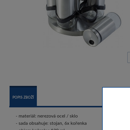
POPIS ZBOŽÍ
- materiál: nerezová ocel / sklo
- sada obsahuje: stojan, 6x kořenka