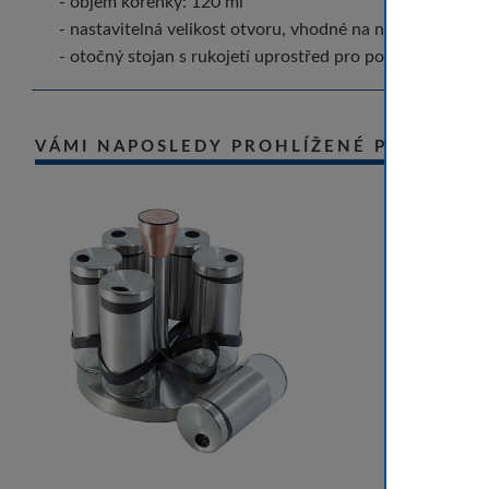
- objem kořenky: 120 ml
- nastavitelná velikost otvoru, vhodné na nejrůznější dr
- otočný stojan s rukojetí uprostřed pro pohodlnou mani
VÁMI NAPOSLEDY PROHLÍŽENÉ PRODUKT