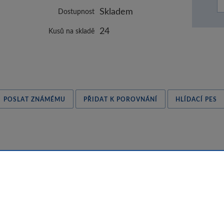
Skladem
Dostupnost
24
Kusů na skladě
POSLAT ZNÁMÉMU
PŘIDAT K POROVNÁNÍ
HLÍDACÍ PES