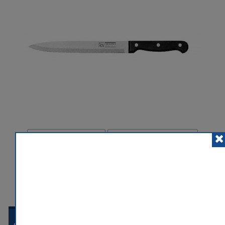
POSLAT ZNÁMÉMU
PŘIDAT K POROVNÁNÍ
HLÍDACÍ PES
 