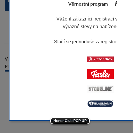
POPIS ZBOŽÍ
Honor 
Věrnostní program
Vážení zákazníci, registrací v našem
-Materiál: nerezová ocel
výrazné slevy na nabízené značk
-ergonomická proti skluzová rukojeť
-délka: 20 cm
Stačí se jednoduše zaregistrovat.
Víc
VÁMI NAPOSLEDY PROHLÍŽENÉ
-10
PRODUKTY
-10
-10
-10
-5
Honor Club POP UP