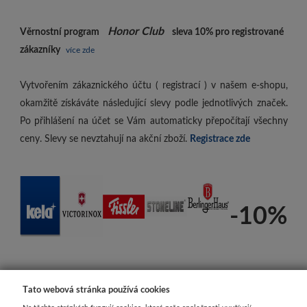
Honor Club
Věrnostní program
sleva 10%
pro registrované
zákazníky
více zde
Vytvořením zákaznického účtu ( registrací ) v našem e-shopu,
okamžitě získáváte následující slevy podle jednotlivých značek.
Po přihlášení na účet se Vám automaticky přepočítají všechny
ceny. Slevy se nevztahují na akční zboží.
Registrace zde
-10%
Tato webová stránka používá cookies