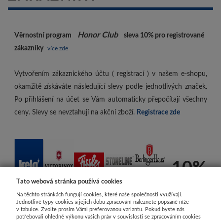
Honor Club
Věrnostní program
sleva 10%
pro registrované
zákazníky
více zde
Vytvořením zákaznického účtu ( registrací ) v našem e-shopu,
okamžitě získáváte následující slevy podle jednotlivých značek.
Po přihlášení na účet se Vám automaticky přepočítají všechny
ceny. Slevy se nevztahují na akční zboží.
Registrace zde
-10%
Tato webová stránka používá cookies
Na těchto stránkách fungují cookies, které naše společnosti využívají.
Jednotlivé typy cookies a jejich dobu zpracování naleznete popsané níže
v tabulce. Zvolte prosím Vámi preferovanou variantu. Pokud byste nás
potřebovali ohledně výkonu vašich práv v souvislosti se zpracováním cookies