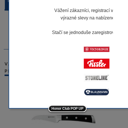
POPIS ZBOŽÍ
Vážení zákazníci, registrací v našem
výrazné slevy na nabízené značk
- materiál: nerezová ocel
- ergonomická proti skluzová rukojeť
Stačí se jednoduše zaregistrovat.
Víc
- délka: 7 cm
- série: Herne
-10
-10
VÁMI NAPOSLEDY PROHLÍŽENÉ
PRODUKTY
-10
-10
-5
Honor Club POP UP
-5