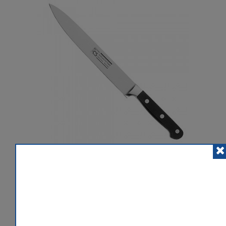
POSLAT ZNÁMÉMU
PŘIDAT K POROVNÁNÍ
HLÍDACÍ PES
 