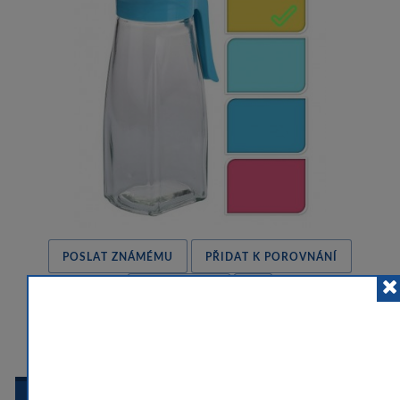
POSLAT ZNÁMÉMU
PŘIDAT K POROVNÁNÍ
HLÍDACÍ PES
 