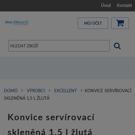
Úvod
Kontakt
MŮJ ÚČET
DOMŮ
VÝROBCI
EXCELLENT
KONVICE SERVÍROVACÍ
SKLENĚNÁ 1,5 L ŽLUTÁ
Konvice servírovací
skleněná 1,5 l žlutá