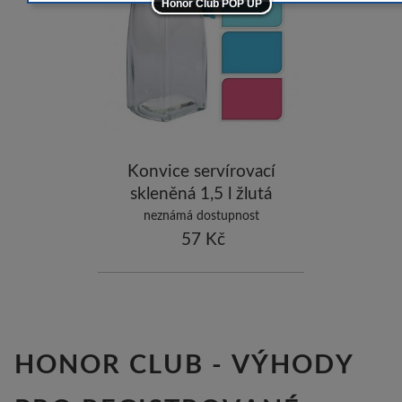
Honor Club POP UP
-5
ostatní značky
-10
Konvice servírovací
skleněná 1,5 l žlutá
neznámá dostupnost
57 Kč
HONOR CLUB - VÝHODY