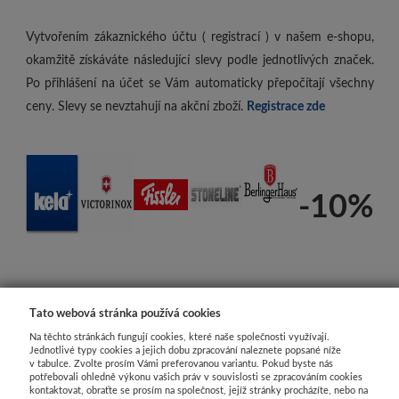
Vytvořením zákaznického účtu ( registrací ) v našem e-shopu,
okamžitě získáváte následující slevy podle jednotlivých značek.
Po přihlášení na účet se Vám automaticky přepočítají všechny
ceny. Slevy se nevztahují na akční zboží.
Registrace zde
-10%
Tato webová stránka používá cookies
Na těchto stránkách fungují cookies, které naše společnosti využívají.
Jednotlivé typy cookies a jejich dobu zpracování naleznete popsané níže
v tabulce. Zvolte prosím Vámi preferovanou variantu. Pokud byste nás
potřebovali ohledně výkonu vašich práv v souvislosti se zpracováním cookies
kontaktovat, obraťte se prosím na společnost, jejíž stránky procházíte, nebo na