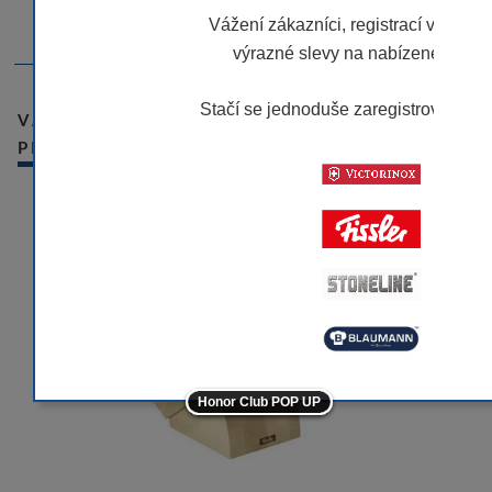
Vážení zákazníci, registrací v našem
Blok pro 5 nožů a ocílku z bukového dřeva. - Fissler
výrazné slevy na nabízené značk
Stačí se jednoduše zaregistrovat.
Víc
VÁMI NAPOSLEDY PROHLÍŽENÉ
PRODUKTY
-10
-10
-10
-10
-5
Honor Club POP UP
-5