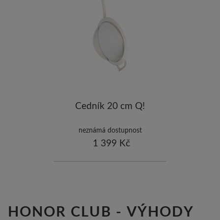
-5
ostatní značky
-10
Cedník 20 cm Q!
neznámá dostupnost
1 399 Kč
HONOR CLUB - VÝHODY