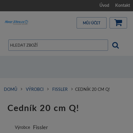
Úvod
Kontakt
MŮJ ÚČET
DOMŮ
VÝROBCI
FISSLER
CEDNÍK 20 CM Q!
Cedník 20 cm Q!
Fissler
Výrobce