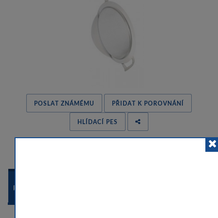
POSLAT ZNÁMÉMU
PŘIDAT K POROVNÁNÍ
HLÍDACÍ PES
 
POPIS ZBOŽÍ