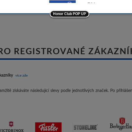
-5%
Honor Club POP UP
ostatní značky
-10%
RO REGISTROVANÉ ZÁKAZNÍ
kazníky
více zde
mžitě získáváte následující slevy podle jednotlivých značek. Po přihláš