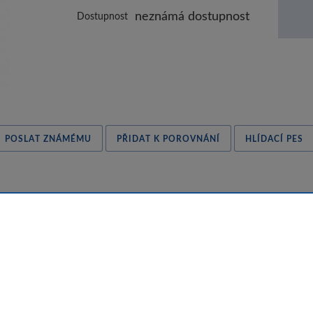
neznámá dostupnost
Dostupnost
POSLAT ZNÁMÉMU
PŘIDAT K POROVNÁNÍ
HLÍDACÍ PES
ě robustní nerezové oceli. Velké, snadno uchopitelné, nepřehříva
dné k mytí v myčce nádobí a k použití v troubě. Mimořádně těžk