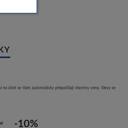
KY
ení na účet se Vám automaticky přepočítají všechny ceny. Slevy se
-10%