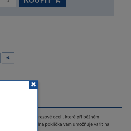
 
jící se úchyty z nerezové oceli, které při běžném
á a těsně uzavíratelná poklička vám umožňuje vařit na