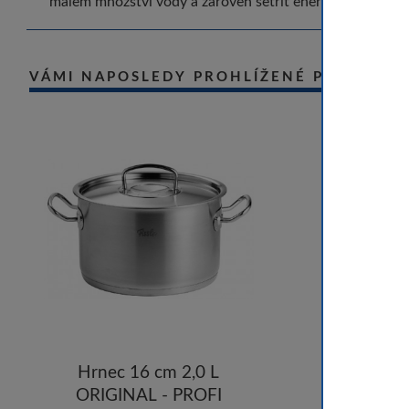
malém množství vody a zároveň šetřit energii. - Fissler
VÁMI NAPOSLEDY PROHLÍŽENÉ PRODUKT
Hrnec 16 cm 2,0 L
ORIGINAL - PROFI