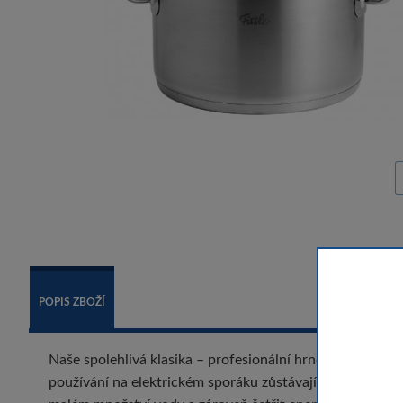
POPIS ZBOŽÍ
Naše spolehlivá klasika – profesionální hrnec z mimořádn
používání na elektrickém sporáku zůstávají chladné. Vho