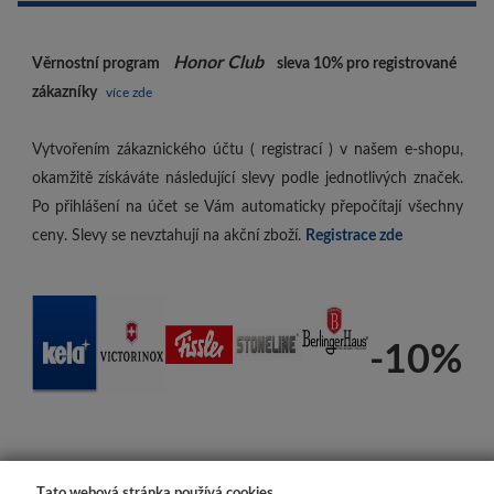
Honor Club
Věrnostní program
sleva 10%
pro registrované
zákazníky
více zde
Vytvořením zákaznického účtu ( registrací ) v našem e-shopu,
okamžitě získáváte následující slevy podle jednotlivých značek.
Po přihlášení na účet se Vám automaticky přepočítají všechny
ceny. Slevy se nevztahují na akční zboží.
Registrace zde
-10%
Tato webová stránka používá cookies