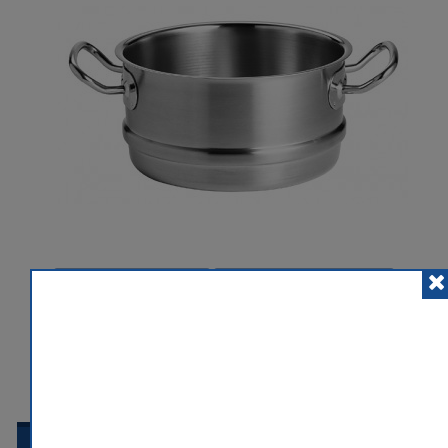
POSLAT ZNÁMÉMU
PŘIDAT K POROVNÁNÍ
HLÍDACÍ PES
 