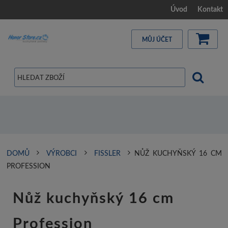
Úvod
Kontakt
MŮJ ÚČET
DOMŮ
VÝROBCI
FISSLER
NŮŽ KUCHYŇSKÝ 16 CM
PROFESSION
Nůž kuchyňský 16 cm
Profession