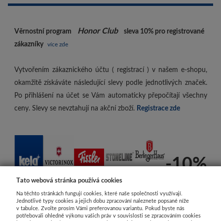
Honor Club
Věrnostní program
sleva 10%
pro registrované
zákazníky
více zde
Vytvořením zákaznického účtu ( registrací ) v našem e-shopu,
okamžitě získáváte následující slevy podle jednotlivých značek.
Po přihlášení na účet se Vám automaticky přepočítají všechny
ceny. Slevy se nevztahují na akční zboží.
Registrace zde
-10%
Tato webová stránka používá cookies
Na těchto stránkách fungují cookies, které naše společnosti využívají.
Jednotlivé typy cookies a jejich dobu zpracování naleznete popsané níže
v tabulce. Zvolte prosím Vámi preferovanou variantu. Pokud byste nás
potřebovali ohledně výkonu vašich práv v souvislosti se zpracováním cookies