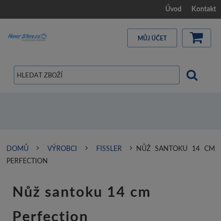
Úvod
Kontakt
MŮJ ÚČET
DOMŮ
VÝROBCI
FISSLER
NŮŽ SANTOKU 14 CM
PERFECTION
Nůž santoku 14 cm
Perfection