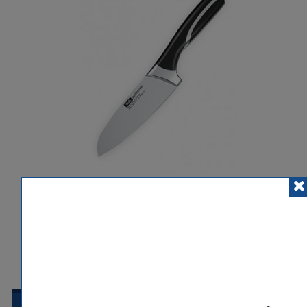
POSLAT ZNÁMÉMU
PŘIDAT K POROVNÁNÍ
HLÍDACÍ PES
 