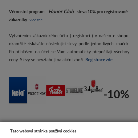
Honor Club
Věrnostní program
sleva 10%
pro registrované
zákazníky
více zde
Vytvořením zákaznického účtu ( registrací ) v našem e-shopu,
okamžitě získáváte následující slevy podle jednotlivých značek.
Po přihlášení na účet se Vám automaticky přepočítají všechny
ceny. Slevy se nevztahují na akční zboží.
Registrace zde
-10%
Tato webová stránka používá cookies