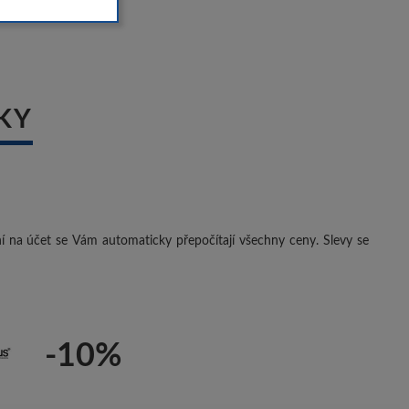
KY
ení na účet se Vám automaticky přepočítají všechny ceny. Slevy se
-10%