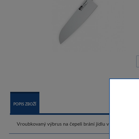
POPIS ZBOŽÍ
Vroubkovaný výbrus na čepeli brání jídlu v přilnutí k noži