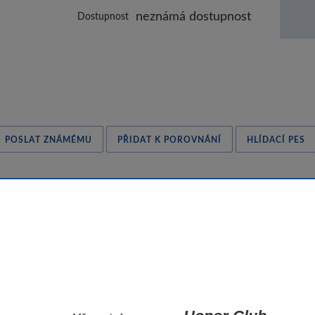
neznámá dostupnost
Dostupnost
POSLAT ZNÁMÉMU
PŘIDAT K POROVNÁNÍ
HLÍDACÍ PES
, takže jím lze krájet papírově tenké plátky uzeného lososa a šunk