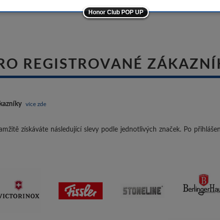
Honor Club POP UP
ostatní značky
-10%
RO REGISTROVANÉ ZÁKAZNÍ
kazníky
více zde
mžitě získáváte následující slevy podle jednotlivých značek. Po přihláš