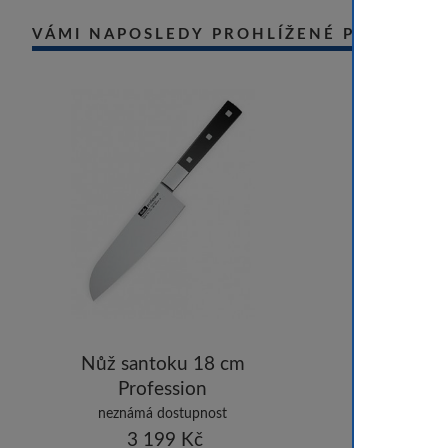
VÁMI NAPOSLEDY PROHLÍŽENÉ PRODUKT
Nůž santoku 18 cm
Profession
neznámá dostupnost
3 199 Kč