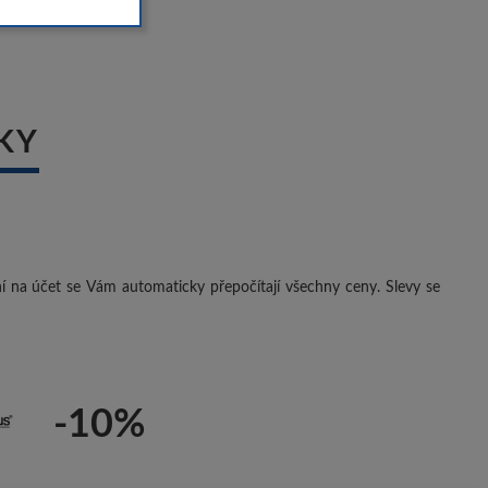
KY
ení na účet se Vám automaticky přepočítají všechny ceny. Slevy se
-10%