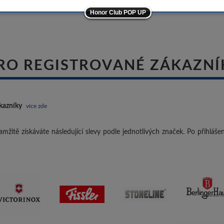
Honor Club POP UP
ostatní značky
-10%
RO REGISTROVANÉ ZÁKAZNÍ
kazníky
více zde
mžitě získáváte následující slevy podle jednotlivých značek. Po přihláš