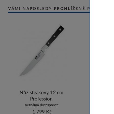
VÁMI NAPOSLEDY PROHLÍŽENÉ PRODUKT
Nůž steakový 12 cm
Profession
neznámá dostupnost
1 799 Kč