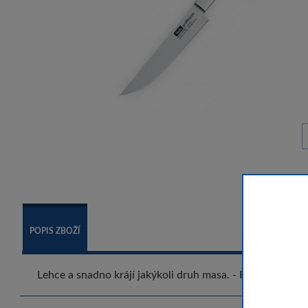
POPIS ZBOŽÍ
Lehce a snadno krájí jakýkoli druh masa. - Fissler