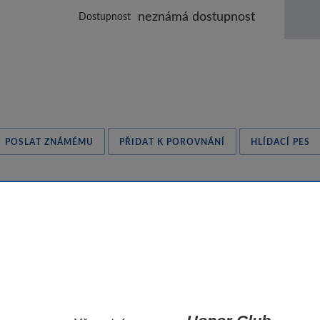
neznámá dostupnost
Dostupnost
POSLAT ZNÁMÉMU
PŘIDAT K POROVNÁNÍ
HLÍDACÍ PES