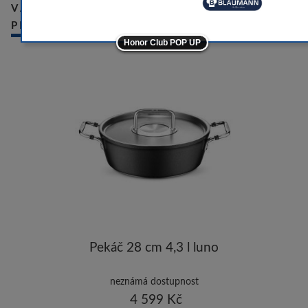
-10
VÁMI NAPOSLEDY PROHLÍŽENÉ
PRODUKTY
-5
Honor Club POP UP
-5
ostatní značky
-10
Pekáč 28 cm 4,3 l luno
neznámá dostupnost
4 599 Kč