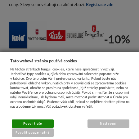
ceny. Slevy se nevztahují na akční zboží.
Registrace zde
-10%
Tato webová stránka používá cookies
Na těchto stránkách fungují cookies, které naše společnosti využívají.
Jednotlivé typy cookies a jejich dobu zpracování naleznete popsané níže
v tabulce. Zvolte prosím Vámi preferovanou variantu. Pokud byste nás
potřebovali ohledně výkonu vašich práv v souvislosti se zpracováním cookies
kontaktovat, obraťte se prosím na společnost, jejíž stránky procházíte, nebo na
našeho Pověřence pro ochranu osobních údajů. Pokud si myslíte, že s osobními
údaji nenakládáme, jak bychom měli, máte možnost podat stížnost u Úřadu pro
ochranu osobních údajů. Budeme však rádi, pokud se nejdříve obrátíte přímo na
nás a budeme tak moct Váš požadavek obratem vyřešit.
Povolit vše
Nastavení
Povolit pouze nutné
www.Honor Store.cz - e-shop nádobí a kuchyňské potřeby