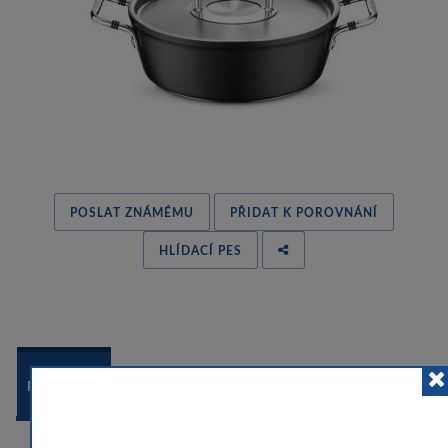
POSLAT ZNÁMÉMU
PŘIDAT K POROVNÁNÍ
HLÍDACÍ PES
 
POPIS ZBOŽÍ