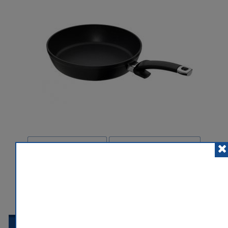
POSLAT ZNÁMÉMU
PŘIDAT K POROVNÁNÍ
HLÍDACÍ PES
 