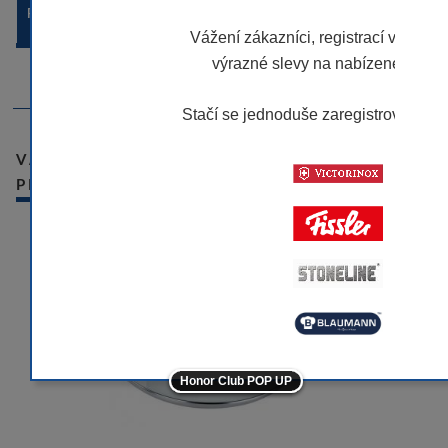
POPIS ZBOŽÍ
Vážení zákazníci, registrací v našem
výrazné slevy na nabízené značk
Skleněná poklice z řady PREMIUM - Fissler
Stačí se jednoduše zaregistrovat.
Víc
VÁMI NAPOSLEDY PROHLÍŽENÉ
-10
PRODUKTY
-10
-10
-10
-5
Honor Club POP UP
-5