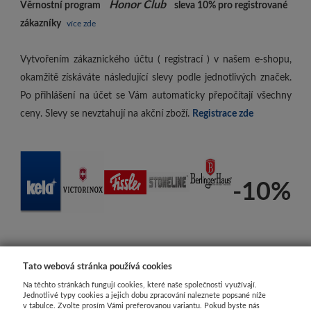
Honor Club
Věrnostní program
sleva 10%
pro registrované
zákazníky
více zde
Vytvořením zákaznického účtu ( registrací ) v našem e-shopu,
okamžitě získáváte následující slevy podle jednotlivých značek.
Po přihlášení na účet se Vám automaticky přepočítají všechny
ceny. Slevy se nevztahují na akční zboží.
Registrace zde
-10%
Tato webová stránka používá cookies
Na těchto stránkách fungují cookies, které naše společnosti využívají.
Jednotlivé typy cookies a jejich dobu zpracování naleznete popsané níže
v tabulce. Zvolte prosím Vámi preferovanou variantu. Pokud byste nás