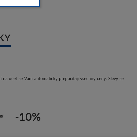
KY
ení na účet se Vám automaticky přepočítají všechny ceny. Slevy se
-10%