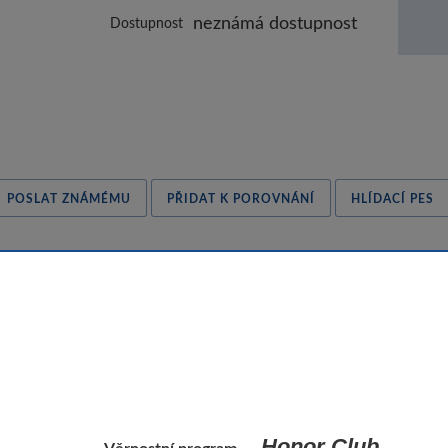
neznámá dostupnost
Dostupnost
POSLAT ZNÁMÉMU
PŘIDAT K POROVNÁNÍ
HLÍDACÍ PES
Honor Club
Věrnostní program