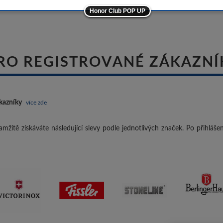
Honor Club POP UP
ostatní značky
-10%
RO REGISTROVANÉ ZÁKAZNÍ
kazníky
více zde
mžitě získáváte následující slevy podle jednotlivých značek. Po přihláš