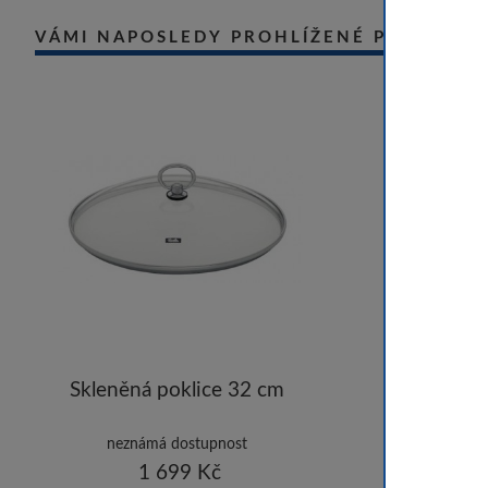
VÁMI NAPOSLEDY PROHLÍŽENÉ PRODUKT
Skleněná poklice 32 cm
neznámá dostupnost
1 699 Kč