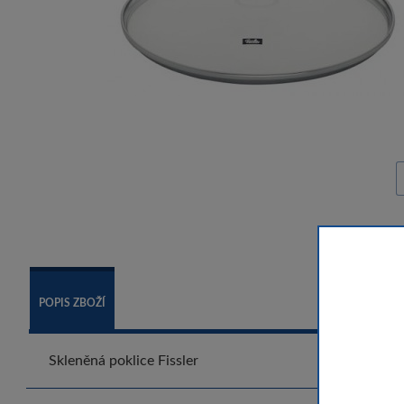
POPIS ZBOŽÍ
Skleněná poklice Fissler