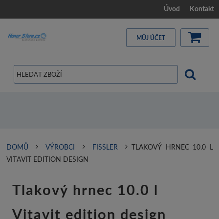
Úvod
Kontakt
MŮJ ÚČET
DOMŮ
VÝROBCI
FISSLER
TLAKOVÝ HRNEC 10.0 L
VITAVIT EDITION DESIGN
Tlakový hrnec 10.0 l
Vitavit edition design