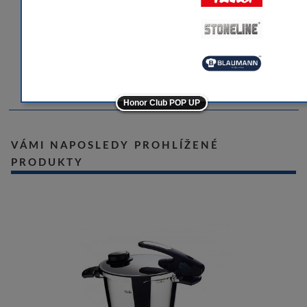
tlaku a umožňuje vám vařit pokrmy jednotlivě a
zároveň kdykoli na připravovaný pokrm nahlížet,
-10
míchat jej a dochucovat. Mezi bohatou základní
výbavu tohoto modelu patří unikátní polohovací
-10
nástroj, dva nastavitelné stupně vaření a ukazatel
uzamčení. - Fissler
-5
Honor Club POP UP
-5
VÁMI NAPOSLEDY PROHLÍŽENÉ
ostatní značky
PRODUKTY
-10