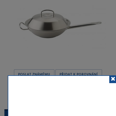
POSLAT ZNÁMÉMU
PŘIDAT K POROVNÁNÍ
HLÍDACÍ PES
 