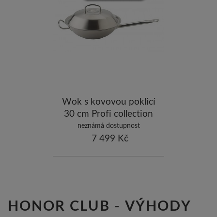
-5
ostatní značky
-10
Wok s kovovou poklicí
30 cm Profi collection
nerez
neznámá dostupnost
7 499 Kč
HONOR CLUB - VÝHODY