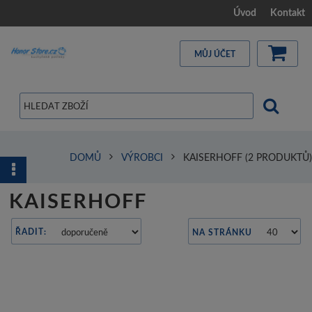
Úvod
Kontakt
MŮJ ÚČET
DOMŮ
VÝROBCI
KAISERHOFF
(2 PRODUKTŮ)
KAISERHOFF
ŘADIT:
NA STRÁNKU