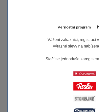
Honor 
Věrnostní program
Vážení zákazníci, registrací v našem
výrazné slevy na nabízené značk
Stačí se jednoduše zaregistrovat.
Víc
Stěrka silikonová 24cm,
tm. růžová
neznámá dostupnost
-10
55 Kč
-10
-10
-10