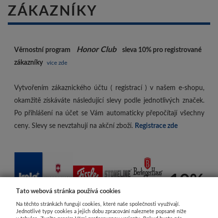
ZÁKAZNÍKY
Honor Club
Věrnostní program
sleva 10%
pro registrované
zákazníky
více zde
Vytvořením zákaznického účtu ( registrací ) v našem e-shopu,
okamžitě získáváte následující slevy podle jednotlivých značek.
Po přihlášení na účet se Vám automaticky přepočítají všechny
ceny. Slevy se nevztahují na akční zboží.
Registrace zde
-10%
Tato webová stránka používá cookies
Na těchto stránkách fungují cookies, které naše společnosti využívají.
Jednotlivé typy cookies a jejich dobu zpracování naleznete popsané níže