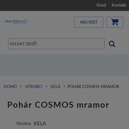
Úvod
Kontakt
MŮJ ÚČET
DOMŮ
VÝROBCI
KELA
POHÁR COSMOS MRAMOR
Pohár COSMOS mramor
KELA
Výrobce