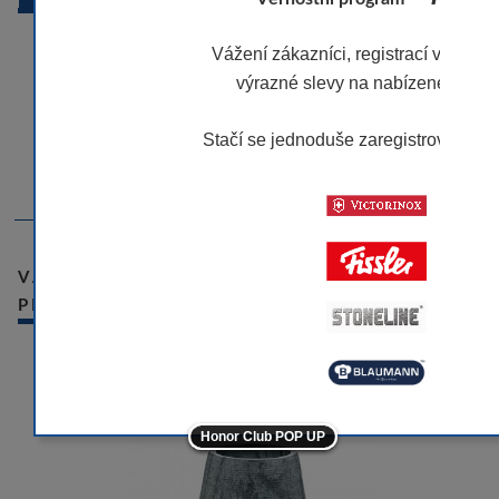
.- materiál: mramor
Vážení zákazníci, registrací v našem
- barva: šedá
výrazné slevy na nabízené značk
- průměr 9 cm
- výška: 9 cm
Stačí se jednoduše zaregistrovat.
Víc
- série: Cosmos
- značka: KELA
-10
-10
VÁMI NAPOSLEDY PROHLÍŽENÉ
PRODUKTY
-10
-10
-5
Honor Club POP UP
-5