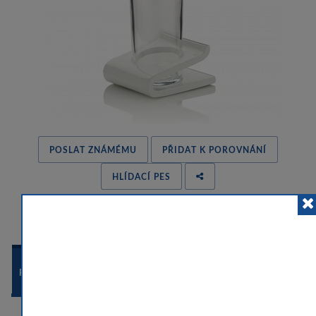
POSLAT ZNÁMÉMU
PŘIDAT K POROVNÁNÍ
HLÍDACÍ PES
 
POPIS ZBOŽÍ