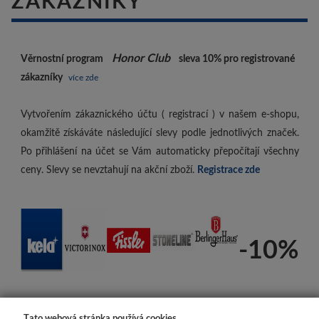
ZÁKAZNÍKY
Honor Club
Věrnostní program
sleva 10%
pro registrované
zákazníky
více zde
Vytvořením zákaznického účtu ( registrací ) v našem e-shopu,
okamžitě získáváte následující slevy podle jednotlivých značek.
Po přihlášení na účet se Vám automaticky přepočítají všechny
ceny. Slevy se nevztahují na akční zboží.
Registrace zde
-10%
Tato webová stránka používá cookies