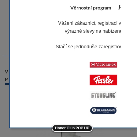
- materiál: poly / sklo
Honor 
Věrnostní program
- rozměry podstavy: 10 x 8,5 cm
- výška: 11,5 cm
Vážení zákazníci, registrací v našem
- průměr pohárku: 6 cm
- lesklé provedení
výrazné slevy na nabízené značk
- barva: bílá
- značka: KELA
Stačí se jednoduše zaregistrovat.
Víc
-10
VÁMI NAPOSLEDY PROHLÍŽENÉ
PRODUKTY
-10
-10
-10
-5
Honor Club POP UP