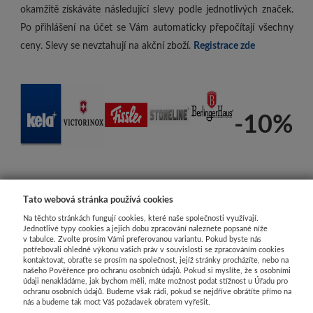
okamžitě získáváte následující slevy podle jednotlivých značek.
Po přihlášení na účet se Vám automaticky přepočítají všechny
ceny. Slevy se nevztahují na akční zboží.
Registrace zde
-10%
Tato webová stránka používá cookies
Na těchto stránkách fungují cookies, které naše společnosti využívají.
Jednotlivé typy cookies a jejich dobu zpracování naleznete popsané níže
v tabulce. Zvolte prosím Vámi preferovanou variantu. Pokud byste nás
potřebovali ohledně výkonu vašich práv v souvislosti se zpracováním cookies
kontaktovat, obraťte se prosím na společnost, jejíž stránky procházíte, nebo na
našeho Pověřence pro ochranu osobních údajů. Pokud si myslíte, že s osobními
údaji nenakládáme, jak bychom měli, máte možnost podat stížnost u Úřadu pro
ochranu osobních údajů. Budeme však rádi, pokud se nejdříve obrátíte přímo na
nás a budeme tak moct Váš požadavek obratem vyřešit.