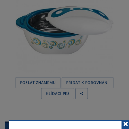
POSLAT ZNÁMÉMU
PŘIDAT K POROVNÁNÍ
HLÍDACÍ PES
 