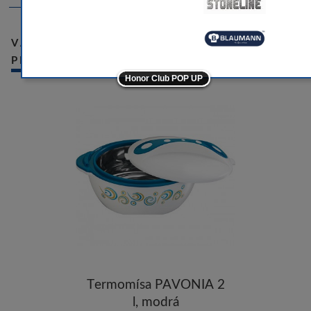
-10
-10
VÁMI NAPOSLEDY PROHLÍŽENÉ
PRODUKTY
-5
Honor Club POP UP
-5
ostatní značky
-10
Termomísa PAVONIA 2
l, modrá