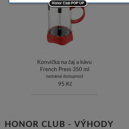
-5
Honor Club POP UP
-5
ostatní značky
-10
Konvička na čaj a kávu
French Press 350 ml
červená
neznámá dostupnost
95 Kč
HONOR CLUB - VÝHODY