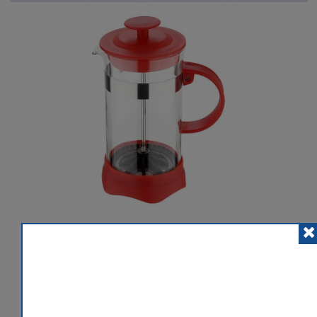
POSLAT ZNÁMÉMU
PŘIDAT K POROVNÁNÍ
HLÍDACÍ PES
 