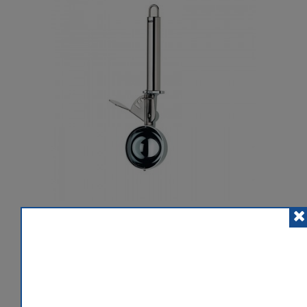
POSLAT ZNÁMÉMU
PŘIDAT K POROVNÁNÍ
HLÍDACÍ PES
 