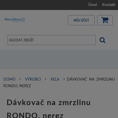
Úvod
Kontakt
MŮJ ÚČET
DOMŮ
VÝROBCI
KELA
DÁVKOVAČ NA ZMRZLINU
RONDO, NEREZ
Dávkovač na zmrzlinu
RONDO, nerez