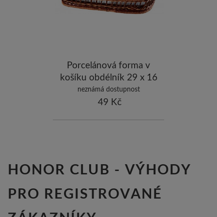
-5
ostatní značky
-10
Porcelánová forma v
košíku obdélník 29 x 16
cm cm
neznámá dostupnost
49 Kč
HONOR CLUB - VÝHODY
PRO REGISTROVANÉ