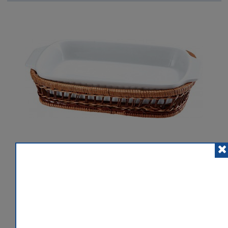
POSLAT ZNÁMÉMU
PŘIDAT K POROVNÁNÍ
HLÍDACÍ PES
 