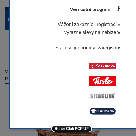
Honor 
Věrnostní program
POPIS ZBOŽÍ
Vážení zákazníci, registrací v našem
výrazné slevy na nabízené značk
-Materiál nádoby: porcelán
-Velikost košíku: 28,5x15,5x4 cm
Stačí se jednoduše zaregistrovat.
Víc
-10
VÁMI NAPOSLEDY PROHLÍŽENÉ
PRODUKTY
-10
-10
-10
-5
Honor Club POP UP