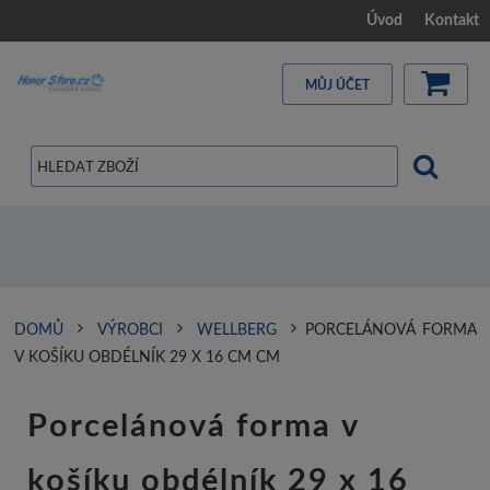
Úvod
Kontakt
MŮJ ÚČET
DOMŮ
VÝROBCI
WELLBERG
PORCELÁNOVÁ FORMA
V KOŠÍKU OBDÉLNÍK 29 X 16 CM CM
Porcelánová forma v
košíku obdélník 29 x 16