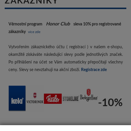
ZÁKAZNÍKY
Honor Club
Věrnostní program
sleva 10%
pro registrované
zákazníky
více zde
Vytvořením zákaznického účtu ( registrací ) v našem e-shopu,
okamžitě získáváte následující slevy podle jednotlivých značek.
Po přihlášení na účet se Vám automaticky přepočítají všechny
ceny. Slevy se nevztahují na akční zboží.
Registrace zde
-10%