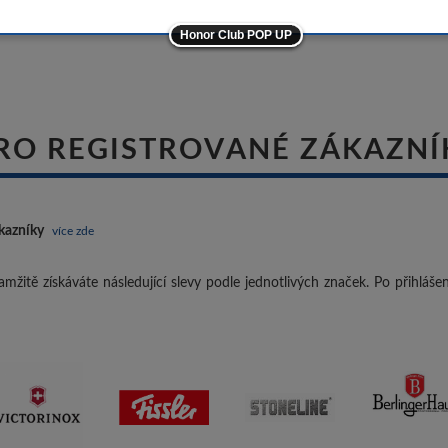
-5%
Honor Club POP UP
ostatní značky
-10%
RO REGISTROVANÉ ZÁKAZNÍ
kazníky
více zde
mžitě získáváte následující slevy podle jednotlivých značek. Po přihláš