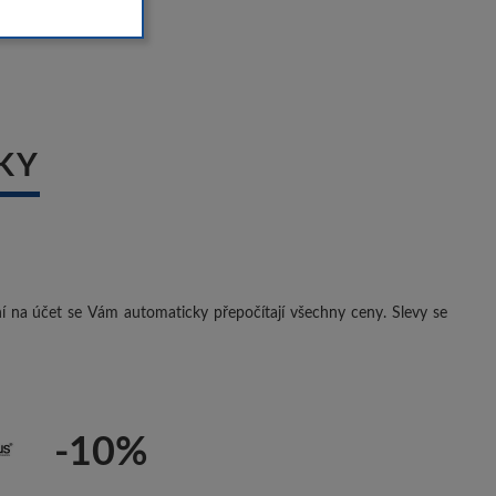
KY
ení na účet se Vám automaticky přepočítají všechny ceny. Slevy se
-10%