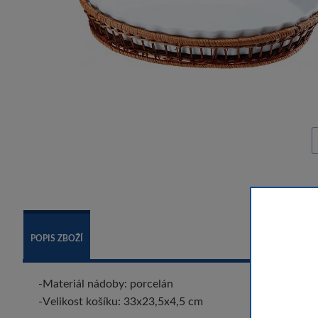
POPIS ZBOŽÍ
-Materiál nádoby: porcelán
-Velikost košíku: 33x23,5x4,5 cm