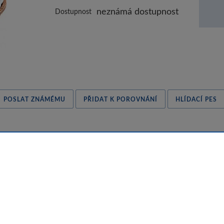
neznámá dostupnost
Dostupnost
POSLAT ZNÁMÉMU
PŘIDAT K POROVNÁNÍ
HLÍDACÍ PES