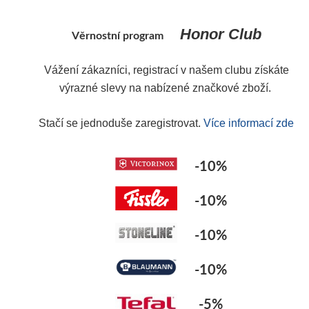
aktickým řešením speciálního okraje pro přelévání bez ukápnutí 
ookStar umožňuje všechny hrnce, kastroly, pekáče, rendlíky, pá
Honor Club
Věrnostní program
Vážení zákazníci, registrací v našem clubu získáte
výrazné slevy na nabízené značkové zboží.
Y
Stačí se jednoduše zaregistrovat.
Více informací zde
-10%
-10%
-10%
-10%
-5%