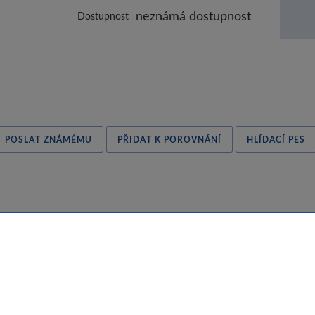
neznámá dostupnost
Dostupnost
POSLAT ZNÁMÉMU
PŘIDAT K POROVNÁNÍ
HLÍDACÍ PES
né a je vhodné pro všechny druhy ohřevu včetně indukčního. Nab
trémně robustní, vyznačuje se dlouhou životností a je vybavena