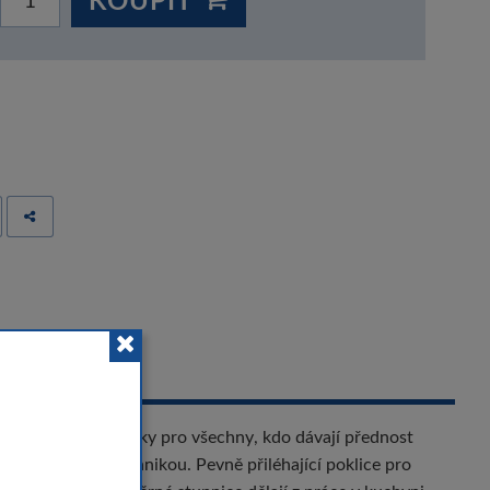
 
ízí ideální pomůcky pro všechny, kdo dávají přednost
 osvědčenou technikou. Pevně přiléhající poklice pro