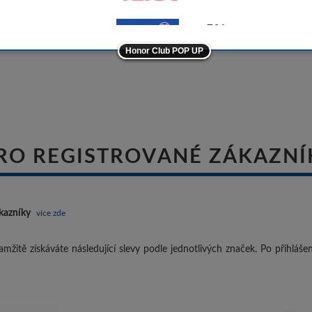
-5%
Honor Club POP UP
ostatní značky
-10%
RO REGISTROVANÉ ZÁKAZNÍ
kazníky
více zde
mžitě získáváte následující slevy podle jednotlivých značek. Po přihláš