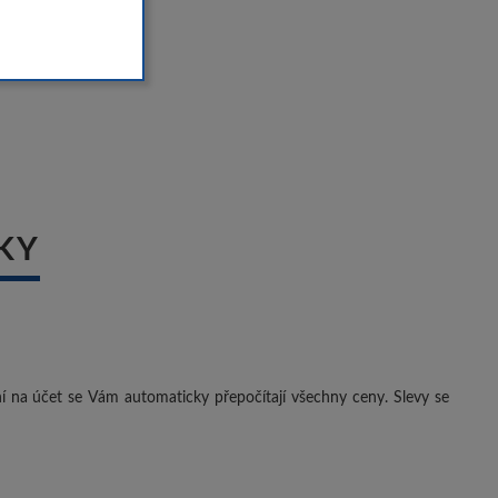
KY
ení na účet se Vám automaticky přepočítají všechny ceny. Slevy se