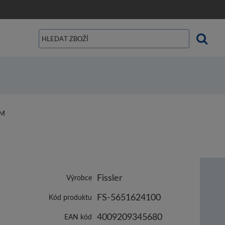
CM
Fissler
Výrobce
FS-5651624100
Kód produktu
4009209345680
EAN kód