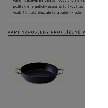
vaření s malým množstvím vody či oleje v kombinaci s pr
požitek. Energeticky úsporná špičková technologie dna C
včetně indukčního, ale i v troubě - Fissler
VÁMI NAPOSLEDY PROHLÍŽENÉ PRODUKT