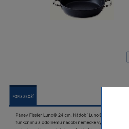
POPIS ZBOŽÍ
Pánev Fissler Luno® 24 cm. Nádobí Luno® je štosovatel
funkčnímu a odolnému nádobí německé výroby. Sada je ex