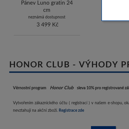
Pánev Luno gratin 24
cm
neznámá dostupnost
3 499 Kč
HONOR CLUB - VÝHODY P
Honor Club
Věrnostní program
sleva 10%
pro registrované zá
Vytvořením zákaznického účtu ( registrací ) v našem e-shopu, oka
nevztahují na akční zboží.
Registrace zde