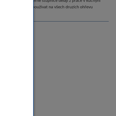
a integrované odměrné stupnice dělají z práce v kuchyni
nve a jiné nádobí, používat na všech druzích ohřevu