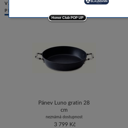
-10
VÁMI NAPOSLEDY PROHLÍŽENÉ
PRODUKTY
-5
Honor Club POP UP
-5
ostatní značky
-10
Pánev Luno gratin 28
cm
neznámá dostupnost
3 799 Kč