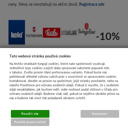
ceny. Slevy se nevztahují na akční zboží.
Registrace zde
-10%
Tato webová stránka používá cookies
Na těchto stránkách fungují cookies, které naše společnosti využívají.
Jednotlivé typy cookies a jejich dobu zpracování naleznete popsané níže
v tabulce. Zvolte prosím Vámi preferovanou variantu. Pokud byste nás
potřebovali ohledně výkonu vašich práv v souvislosti se zpracováním cookies
kontaktovat, obraťte se prosím na společnost, jejíž stránky procházíte, nebo na
našeho Pověřence pro ochranu osobních údajů. Pokud si myslíte, že s osobními
údaji nenakládáme, jak bychom měli, máte možnost podat stížnost u Úřadu pro
ochranu osobních údajů. Budeme však rádi, pokud se nejdříve obrátíte přímo na
nás a budeme tak moct Váš požadavek obratem vyřešit.
Povolit vše
Nastavení
Povolit pouze nutné
www.Honor Store.cz - e-shop nádobí a kuchyňské potřeby