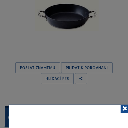
POSLAT ZNÁMÉMU
PŘIDAT K POROVNÁNÍ
HLÍDACÍ PES
 
POPIS ZBOŽÍ