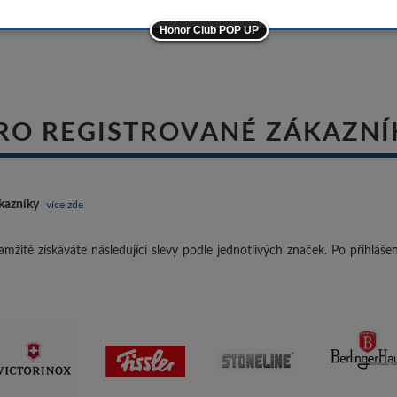
-5%
Honor Club POP UP
ostatní značky
-10%
RO REGISTROVANÉ ZÁKAZNÍ
kazníky
více zde
mžitě získáváte následující slevy podle jednotlivých značek. Po přihláš