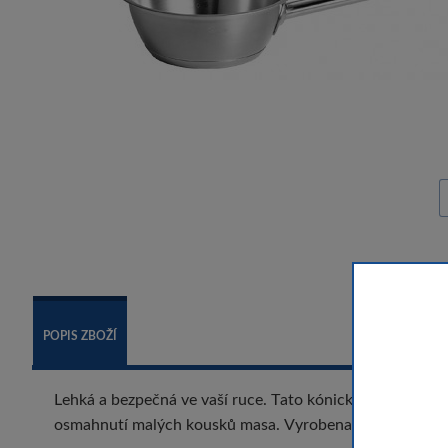
POPIS ZBOŽÍ
Lehká a bezpečná ve vaší ruce. Tato kónická pánev je op
osmahnutí malých kousků masa. Vyrobena z robustní nere