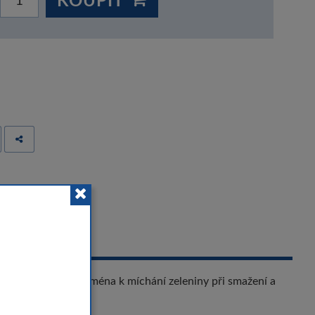
 
é oceli. Vhodná zejména k míchání zeleniny při smažení a