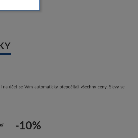
KY
ení na účet se Vám automaticky přepočítají všechny ceny. Slevy se
-10%