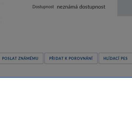
neznámá dostupnost
Dostupnost
POSLAT ZNÁMÉMU
PŘIDAT K POROVNÁNÍ
HLÍDACÍ PES
atřena snadno uchopitelnou, nepřehřívající se rukojetí z nerezov
zové oceli, vhodné pro mytí v myčce nádobí. - Fissler