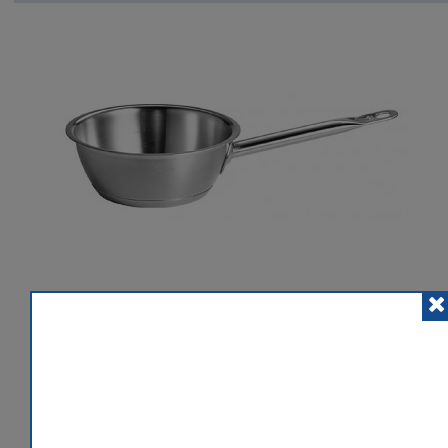
POSLAT ZNÁMÉMU
PŘIDAT K POROVNÁNÍ
HLÍDACÍ PES
 