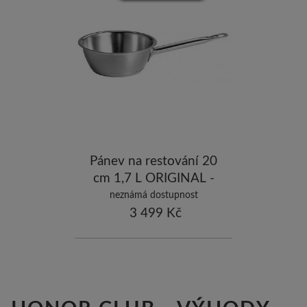
-5
ostatní značky
-10
Pánev na restování 20
cm 1,7 L ORIGINAL -
PROFI COLLECTION
neznámá dostupnost
3 499 Kč